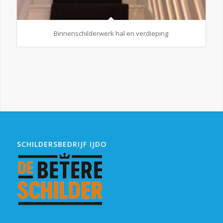
Binnenschilderwerk hal en verdieping
SCHILDERSBEDRIJF IJDO