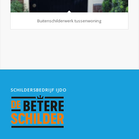
Buitenschilderwerk tussenwoning
SCHILDERSBEDRIJF IJDO