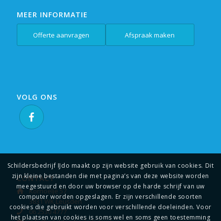
MEER INFORMATIE
Offerte aanvragen
Afspraak maken
VOLG ONS
Schildersbedrijf IJdo maakt op zijn website gebruik van cookies. Dit
zijn kleine bestanden die met pagina’s van deze website worden
CONTACT
meegestuurd en door uw browser op de harde schrijf van uw
Kornoelje 57
computer worden opgeslagen. Er zijn verschillende soorten
3831 WK Leusden
cookies die gebruikt worden voor verschillende doeleinden. Voor
06 2530 4777
het plaatsen van cookies is soms wel en soms geen toestemming