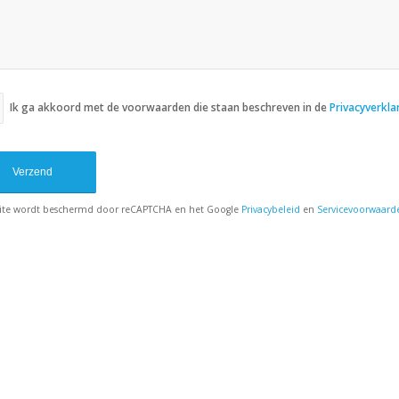
Sorry, er is een probleem opgetreden bij 
eCAPTCHA API. U kunt het contactformulier mo
het later nog eens - laad de pagina opn
internetverbindin
Ik ga akkoord met de voorwaarden die staan beschreven in de
Privacyverkla
ite wordt beschermd door reCAPTCHA en het Google
Privacybeleid
en
Servicevoorwaard