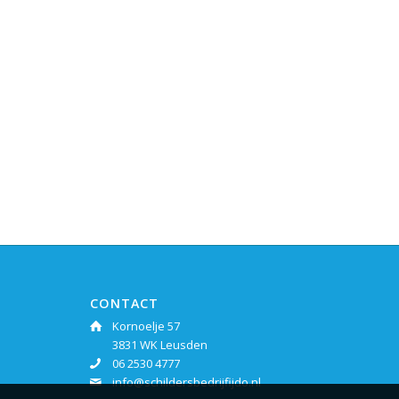
CONTACT
Kornoelje 57
3831 WK Leusden