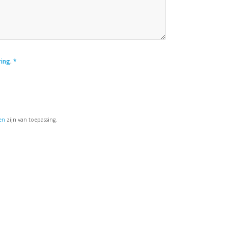
de communicatie met Google
menteel niet indienen. Probeer
ieuw en controleer ook uw
g.
ring
.
*
en
zijn van toepassing.