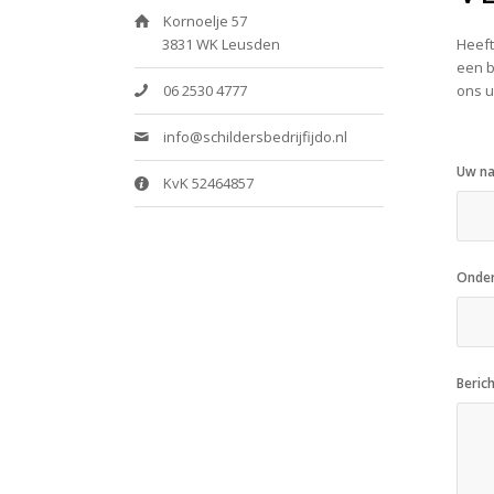
Kornoelje 57
3831 WK Leusden
Heeft
een b
06 2530 4777
ons u
info@schildersbedrijfijdo.nl
Uw n
KvK 52464857
Onde
Beric