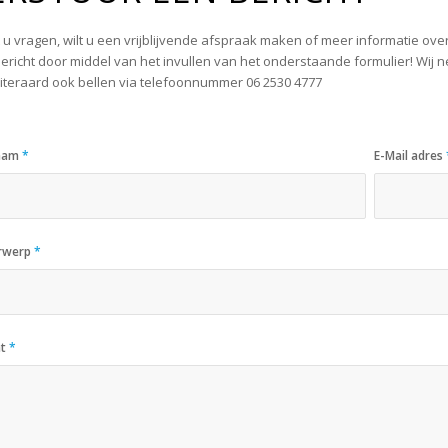
 u vragen, wilt u een vrijblijvende afspraak maken of meer informatie ov
ericht door middel van het invullen van het onderstaande formulier! Wij n
iteraard ook bellen via telefoonnummer
06 2530 4777
aam
*
E-Mail adres
rwerp
*
ht
*